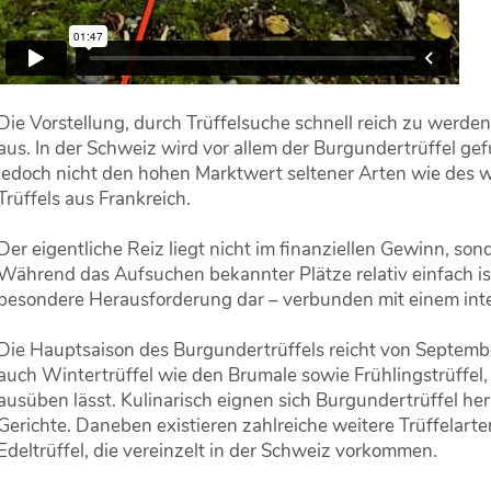
Die Vorstellung, durch Trüffelsuche schnell reich zu werden,
aus. In der Schweiz wird vor allem der Burgundertrüffel gefu
jedoch nicht den hohen Marktwert seltener Arten wie des we
Trüffels aus Frankreich.
Der eigentliche Reiz liegt nicht im finanziellen Gewinn, so
Während das Aufsuchen bekannter Plätze relativ einfach ist
besondere Herausforderung dar – verbunden mit einem int
Die Hauptsaison des Burgundertrüffels reicht von Septemb
auch Wintertrüffel wie den Brumale sowie Frühlingstrüffel,
ausüben lässt. Kulinarisch eignen sich Burgundertrüffel he
Gerichte. Daneben existieren zahlreiche weitere Trüffelart
Edeltrüffel, die vereinzelt in der Schweiz vorkommen.