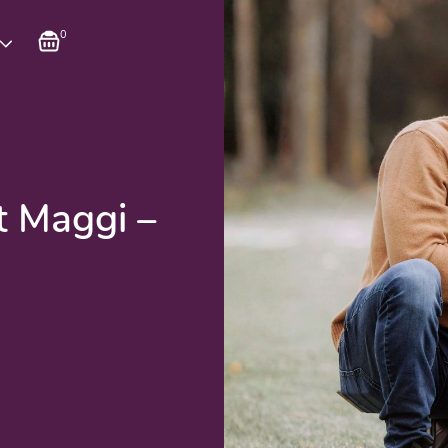
0
it Maggi –