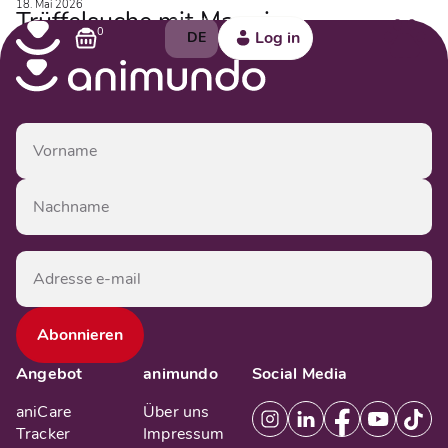
18. Mai 2026
Trüffelsuche mit Maggi –
0
Log in
DE
Vergrabenes Glück
Angebot
animundo
Social Media
aniCare
Über uns
Tracker
Impressum