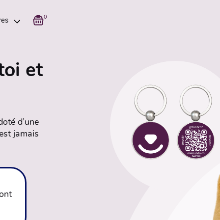
0
res
toi et
 doté d’une
est jamais
ont