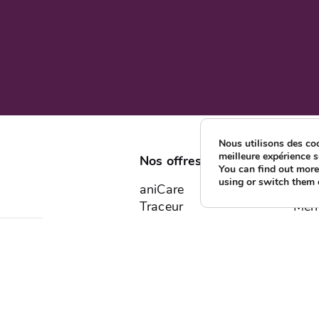
Nous utilisons des coo
meilleure expérience su
Nos offres
ani
You can find out mor
using or switch them 
aniCare
À p
Traceur
Ment
TAG
Cond
Avis de disparition
Prot
Devenir partenaire
FA
Assi