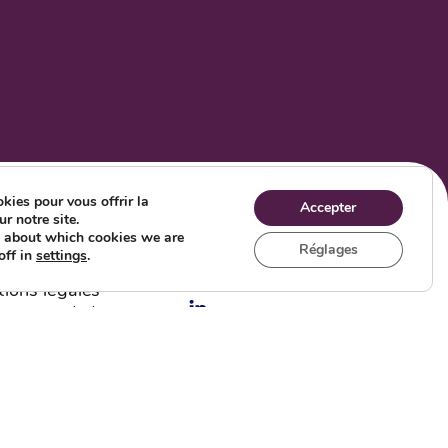
kies pour vous offrir la
Accepter
r notre site.
mundo
Réseaux sociaux
e about which cookies we are
Réglages
off in
settings
.
ropos
ions légales
itions générales
ection des données
Q
stance